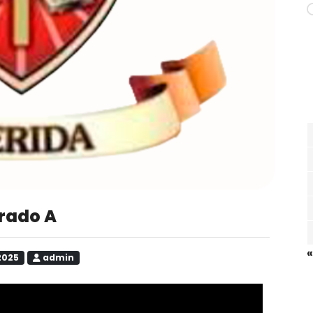
Grado A
«
 2025
admin