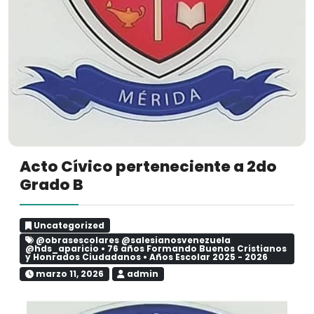
Acto Cívico perteneciente a 2do
Grado B
Uncategorized
@obrasescolares @salesianosvenezuela
@hds_aparicio
•
76 años Formando Buenos Cristianos
y Honrados Ciudadanos
•
Años Escolar 2025 - 2026
marzo 11, 2026
admin