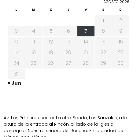
AGOSTO 2026
L
M
X
J
V
S
D
1
2
3
4
5
6
7
8
9
10
11
12
13
14
15
16
17
18
19
20
21
22
23
24
25
26
27
28
29
30
31
« Jun
Av. Los Próceres, sector La otra Banda, Los Sauzales, a la
altura de la entrada al Rincón, al lado de la iglesia
parroquial Nuestra señora del Rosario. En la ciudad de
Mérida, edo. Mérida.