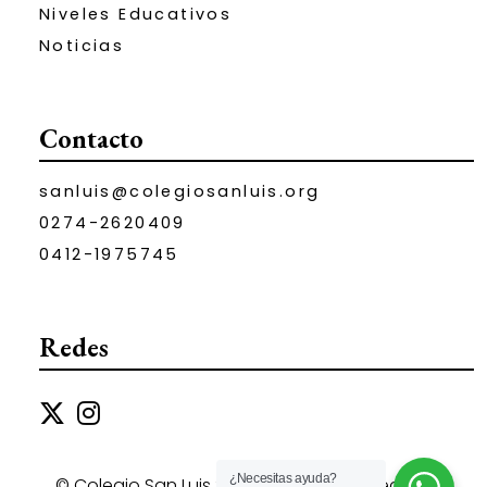
Niveles Educativos
Noticias
Contacto
sanluis@colegiosanluis.org
0274-2620409
0412-1975745
Redes
¿Necesitas ayuda?
© Colegio San Luis 2023. Todos los derechos