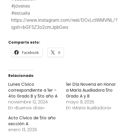
#jóvenes
#escuela
https://www.instagram.com/reel/DCvLctWMVNL/?
igsh=bGF5Z3o2cmJpbGwx
Comparte esto:
Facebook
X
Relacionado
Lunes Cívico
1er Día Novena en Honor
correspondiente a 1er –
a María Auxiliadora 5to
4to Grado B y 5to año A
Grado A y B
noviembre 12, 2024
mayo 9, 2025
En «Buenos días»
En «Maria Auxiliadora»
Acto Cívico de 5to año
sección A
enero 13, 2026