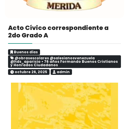
Acto Cívico correspondiente a
2do Grado A
Buenos días
@obrasescolares @salesianosvenezuela
@hds_aparicio
•
76 años Formando Buenos Cristianos
y Honrados Ciudadanos
octubre 26, 2025
admin