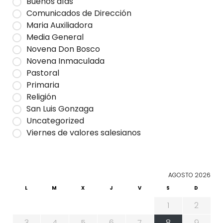
Buenos días
Comunicados de Dirección
Maria Auxiliadora
Media General
Novena Don Bosco
Novena Inmaculada
Pastoral
Primaria
Religión
San Luis Gonzaga
Uncategorized
Viernes de valores salesianos
AGOSTO 2026
L
M
X
J
V
S
D
1
2
3
4
5
6
7
8
9