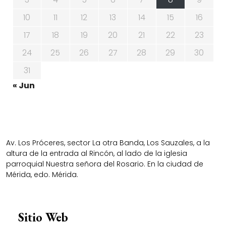
10
11
12
13
14
15
16
17
18
19
20
21
22
23
24
25
26
27
28
29
30
31
« Jun
Av. Los Próceres, sector La otra Banda, Los Sauzales, a la
altura de la entrada al Rincón, al lado de la iglesia
parroquial Nuestra señora del Rosario. En la ciudad de
Mérida, edo. Mérida.
Sitio Web